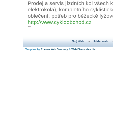
Prodej a servis jízdních kol všech ka
elektrokola), kompletního cyklisti
oblečení, potřeb pro běžecké lyžová
http://www.cykloobchod.cz
N/A
Jiný Web
~
Přidat web
Template by
Romow Web Directory
&
Web Directories List