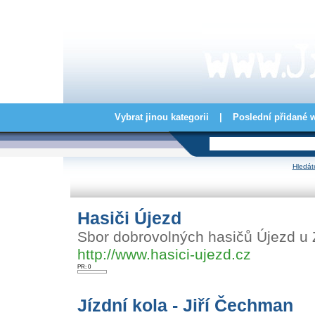
Vybrat jinou kategorii
|
Poslední přidané 
Hledát
Hasiči Újezd
Sbor dobrovolných hasičů Újezd u 
http://www.hasici-ujezd.cz
PR: 0
Jízdní kola - Jiří Čechman