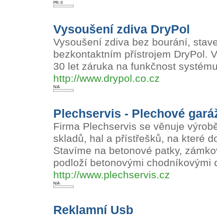
PR: 0
Vysoušení zdiva DryPol
Vysoušení zdiva bez bourání, stav
bezkontaktním přístrojem DryPol. V
30 let záruka na funkčnost systému
http://www.drypol.co.cz
N/A
Plechservis - Plechové gará
Firma Plechservis se věnuje výrob
skladů, hal a přístřešků, na které 
Stavíme na betonové patky, zámkov
podloží betonovými chodníkovými 
http://www.plechservis.cz
N/A
Reklamní Usb