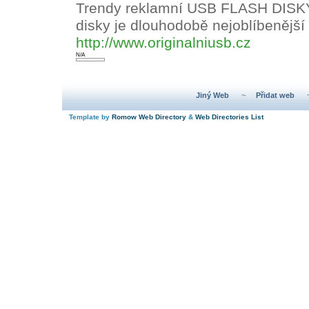
Trendy reklamní USB FLASH DISKY
disky je dlouhodobě nejoblíbenější
http://www.originalniusb.cz
N/A
Jiný Web
~
Přidat web
Template by
Romow Web Directory
&
Web Directories List