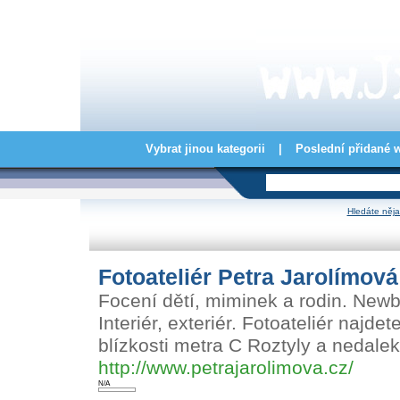
Vybrat jinou kategorii
|
Poslední přidané 
Hledáte něja
Fotoateliér Petra Jarolímová
Focení dětí, miminek a rodin. Newbo
Interiér, exteriér. Fotoateliér najd
blízkosti metra C Roztyly a nedal
http://www.petrajarolimova.cz/
N/A