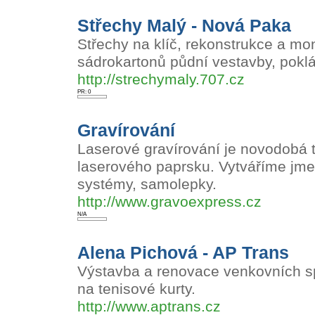
Střechy Malý - Nová Paka
Střechy na klíč, rekonstrukce a mo
sádrokartonů půdní vestavby, pokl
http://strechymaly.707.cz
PR: 0
Gravírování
Laserové gravírování je novodobá 
laserového paprsku. Vytváříme jmeno
systémy, samolepky.
http://www.gravoexpress.cz
N/A
Alena Pichová - AP Trans
Výstavba a renovace venkovních sp
na tenisové kurty.
http://www.aptrans.cz