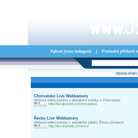
Vybrat jinou kategorii
|
Poslední přidané 
Hledáte nějaký 
Chorvatsko Live Webkamery
Webové online kamery s aktuálními snímky z Chorvatska.
PR: 0
http://live.jinyweb.cz/chorvatsko/
Řecko Live Webkamery
Webové online kamery s aktuálními záběry Řecka (Greece)
PR: 0
http://live.jinyweb.cz/recko/