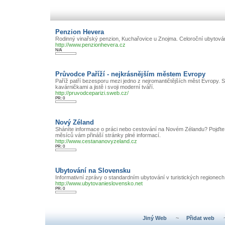
Penzion Hevera
Rodinný vinařský penzion, Kuchařovice u Znojma. Celoroční ubytován
http://www.penzionhevera.cz
N/A
Průvodce Paříží - nejkrásnějším městem Evropy
Paříž patří bezesporu mezi jedno z nejromantičtějších měst Evropy.
kavárničkami a jistě i svoji moderní tváří.
http://pruvodceparizi.sweb.cz/
PR: 0
Nový Zéland
Sháníte informace o práci nebo cestování na Novém Zélandu? Pojďte p
měsíců vám přináší stránky plné informací.
http://www.cestananovyzeland.cz
PR: 0
Ubytování na Slovensku
Informativní zprávy o standardním ubytování v turistických regionec
http://www.ubytovanieslovensko.net
PR: 0
Jiný Web
~
Přidat web